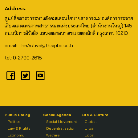
Address:
ศูนย์สื่อสารวาระทางสังคมและนโยบายสาธารณะ องค์การกระจาย
เสียงและแพร่ภาพสาธารณะแห่งประเทศไทย (สำนักงานใหญ่) 145
ถนนวิภาวดีรังสิต แขวงตลาดบางเขน เขตหลักสี่ กรุงเทพฯ 10210
email: TheActive@thaipbs.or.th
tel: 0-2790-2615
Public Policy
Social Agenda
Life & Culture
Politics
Social Movement
Global
Law & Rights
Decentralization
Urban
Economy
Welfare
Local