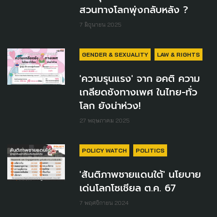
สวนทางโลกพุ่งกลับหลัง ?
7 มิถุนายน 2025
GENDER & SEXUALITY
LAW & RIGHTS
'ความรุนแรง' จาก อคติ ความ
เกลียดชังทางเพศ ในไทย-ทั่ว
โลก ยังน่าห่วง!
27 พฤษภาคม 2025
POLICY WATCH
POLITICS
'สันติภาพชายแดนใต้' นโยบาย
เด่นโลกโซเชียล ต.ค. 67
7 พฤศจิกายน 2024