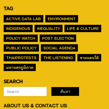
TAG
ACTIVE DATA LAB
ENVIRONMENT
INDIGENOUS
INEQUALITY
LIFE & CULTURE
POLICY WATCH
POST ELECTION
PUBLIC POLICY
SOCIAL AGENDA
THAIPROTESTS
THE LISTENING
ชายแดนใต้
มหานครภูมิภาค
SEARCH
ABOUT US & CONTACT US