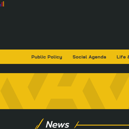
Public Policy
Social Agenda
Life 
News