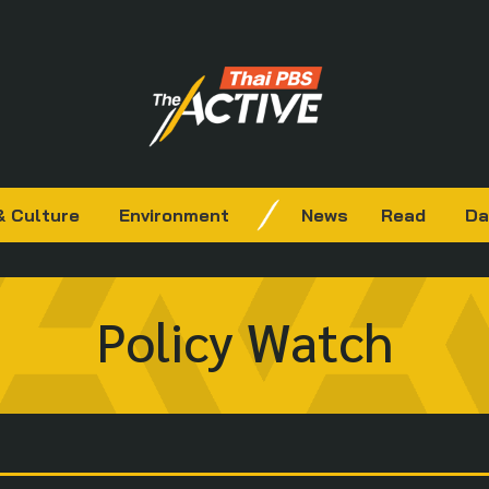
& Culture
Environment
News
Read
Da
Policy Watch