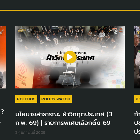
POLITICS
POLICY WATCH
P
 ?
นโยบายสาธารณะ ฝ่าวิกฤตประเทศ (3
ก้
.
ก.พ. 69) | รายการพิเศษเลือกตั้ง 69
ป
ปร
3 กุมภาพันธ์ 2026