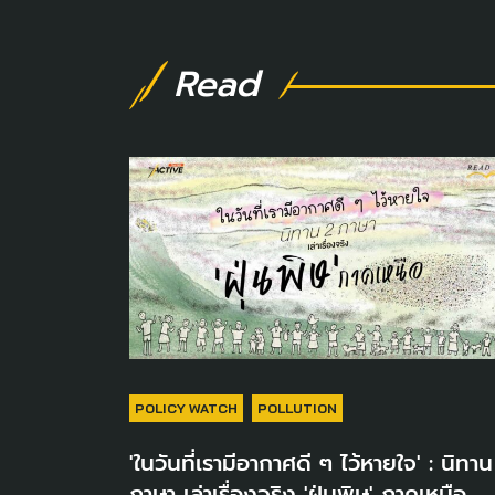
Read
POLICY WATCH
POLLUTION
'ในวันที่เรามีอากาศดี ๆ ไว้หายใจ' : นิทา
ภาษา เล่าเรื่องจริง 'ฝุ่นพิษ' ภาคเหนือ