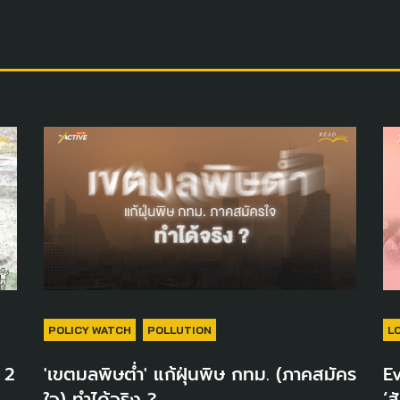
POLICY WATCH
POLLUTION
L
น 2
'เขตมลพิษต่ำ' แก้ฝุ่นพิษ กทม. (ภาคสมัคร
Ev
ใจ) ทำได้จริง ?
‘ส