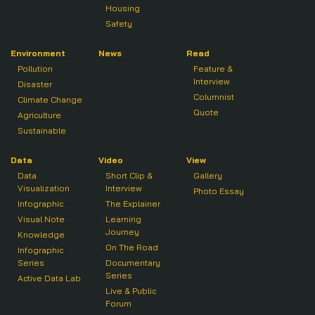
Housing
Safety
Environment
News
Read
Pollution
Feature &
Interview
Disaster
Columnist
Climate Change
Quote
Agriculture
Sustainable
Data
Video
View
Data
Short Clip &
Gallery
Visualization
Interview
Photo Essay
Infographic
The Explainer
Visual Note
Learning
Journey
Knowledge
On The Road
Infographic
Series
Documentary
Series
Active Data Lab
Live & Public
Forum