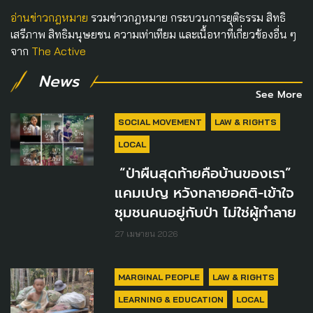
อ่านข่าวกฎหมาย
รวมข่าวกฎหมาย กระบวนการยุติธรรม สิทธิ
เสรีภาพ สิทธิมนุษยชน ความเท่าเทียม และเนื้อหาที่เกี่ยวข้องอื่น ๆ
จาก
The Active
News
See More
SOCIAL MOVEMENT
LAW & RIGHTS
LOCAL
“ป่าผืนสุดท้ายคือบ้านของเรา”
แคมเปญ หวังทลายอคติ-เข้าใจ
ชุมชนคนอยู่กับป่า ไม่ใช่ผู้ทำลาย
27 เมษายน 2026
MARGINAL PEOPLE
LAW & RIGHTS
LEARNING & EDUCATION
LOCAL