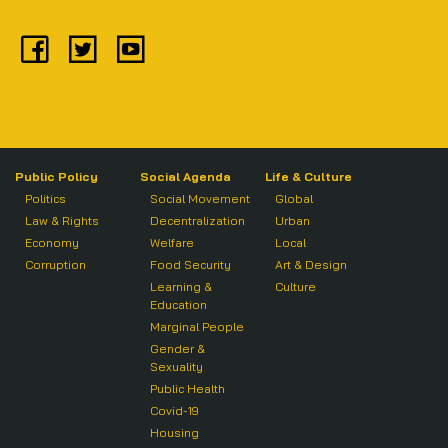
Public Policy
Social Agenda
Life & Culture
Politics
Social Movement
Global
Law & Rights
Decentralization
Urban
Economy
Welfare
Local
Corruption
Food Security
Art & Design
Learning &
Culture
Education
Marginal People
Gender &
Sexuality
Public Health
Covid-19
Housing