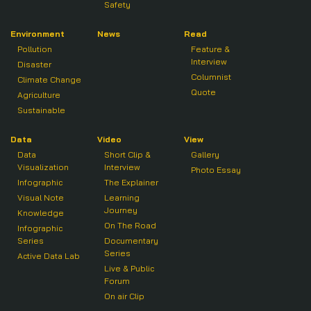
Safety
Environment
News
Read
Pollution
Feature &
Interview
Disaster
Columnist
Climate Change
Quote
Agriculture
Sustainable
Data
Video
View
Data
Short Clip &
Gallery
Visualization
Interview
Photo Essay
Infographic
The Explainer
Visual Note
Learning
Journey
Knowledge
On The Road
Infographic
Series
Documentary
Series
Active Data Lab
Live & Public
Forum
On air Clip