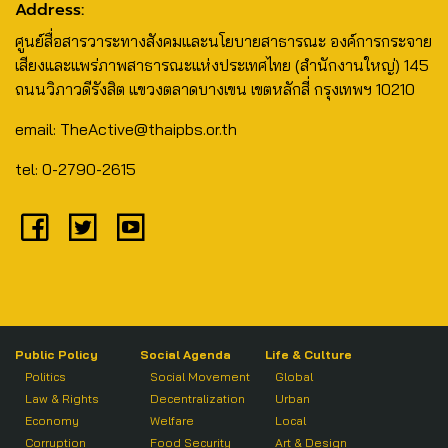
Address:
ศูนย์สื่อสารวาระทางสังคมและนโยบายสาธารณะ องค์การกระจาย
เสียงและแพร่ภาพสาธารณะแห่งประเทศไทย (สำนักงานใหญ่) 145
ถนนวิภาวดีรังสิต แขวงตลาดบางเขน เขตหลักสี่ กรุงเทพฯ 10210
email: TheActive@thaipbs.or.th
tel: 0-2790-2615
Public Policy
Social Agenda
Life & Culture
Politics
Social Movement
Global
Law & Rights
Decentralization
Urban
Economy
Welfare
Local
Corruption
Food Security
Art & Design