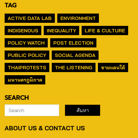
TAG
ACTIVE DATA LAB
ENVIRONMENT
INDIGENOUS
INEQUALITY
LIFE & CULTURE
POLICY WATCH
POST ELECTION
PUBLIC POLICY
SOCIAL AGENDA
THAIPROTESTS
THE LISTENING
ชายแดนใต้
มหานครภูมิภาค
SEARCH
ABOUT US & CONTACT US