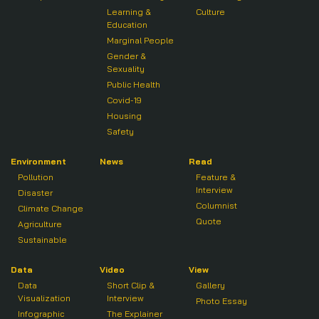
Learning &
Culture
Education
Marginal People
Gender &
Sexuality
Public Health
Covid-19
Housing
Safety
Environment
News
Read
Pollution
Feature &
Interview
Disaster
Columnist
Climate Change
Quote
Agriculture
Sustainable
Data
Video
View
Data
Short Clip &
Gallery
Visualization
Interview
Photo Essay
Infographic
The Explainer