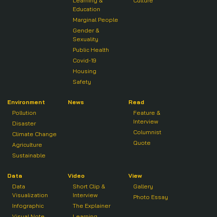
Learning &
Culture
Education
Marginal People
Gender &
Sexuality
Public Health
Covid-19
Housing
Safety
Environment
News
Read
Pollution
Feature &
Interview
Disaster
Columnist
Climate Change
Quote
Agriculture
Sustainable
Data
Video
View
Data
Short Clip &
Gallery
Visualization
Interview
Photo Essay
Infographic
The Explainer
Visual Note
Learning