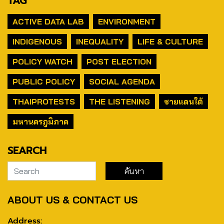
TAG
ACTIVE DATA LAB
ENVIRONMENT
INDIGENOUS
INEQUALITY
LIFE & CULTURE
POLICY WATCH
POST ELECTION
PUBLIC POLICY
SOCIAL AGENDA
THAIPROTESTS
THE LISTENING
ชายแดนใต้
มหานครภูมิภาค
SEARCH
ABOUT US & CONTACT US
Address: