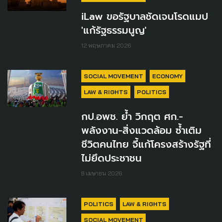
iLaw ขอรัฐบาลชัดเจนโรดแมป
'แก้รัฐธรรมนูญ'
12 พฤษภาคม 2026
SOCIAL MOVEMENT
ECONOMY
LAW & RIGHTS
POLITICS
กป.อพช. ย้ำ วิกฤต ศก.-
พลังงาน-สิ่งแวดล้อม ซ้ำเติม
ชีวิตคนไทย จี้แก้โครงสร้างรัฐที่
ไม่ยึดประชาชน
8 เมษายน 2026
POLITICS
LAW & RIGHTS
SOCIAL MOVEMENT