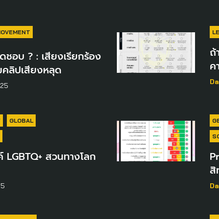
MOVEMENT
L
ถ้
ดชอบ ? : เสียงเรียกร้อง
คา
คลิปเสียงหลุด
Da
025
Y
GLOBAL
G
S
รค์ LGBTQ+ สวนทางโลก
P
สิ
25
Da