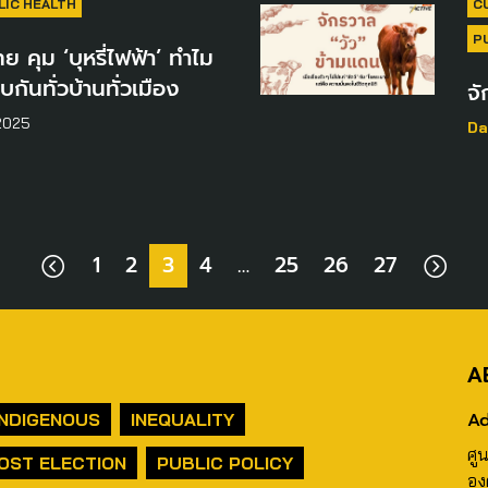
LIC HEALTH
C
P
 คุม ‘บุหรี่ไฟฟ้า’ ทำไม
ูบกันทั่วบ้านทั่วเมือง
จั
2025
Da
1
2
3
4
…
25
26
27
A
Ad
INDIGENOUS
INEQUALITY
ศู
OST ELECTION
PUBLIC POLICY
อง