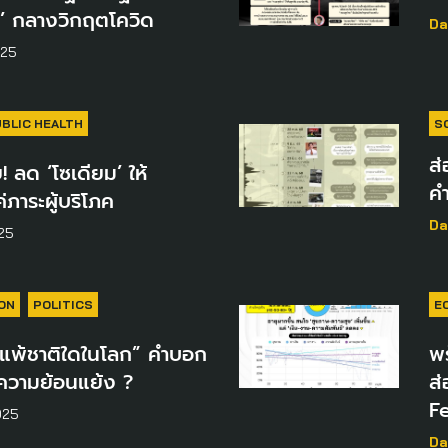
’ กลางวิกฤตโควิด
Da
025
BLIC HEALTH
S
ส่
! ลด ‘โซเดียม’ ให้
ค
ค่ภาระผู้บริโภค
Da
25
ON
POLITICS
E
่แพ้ชาติใดในโลก” คำบอก
พร
 ความย้อนแย้ง ?
ส
F
025
Da