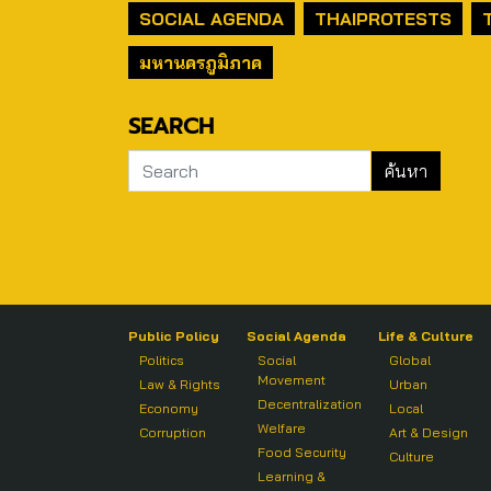
SOCIAL AGENDA
THAIPROTESTS
มหานครภูมิภาค
SEARCH
Public Policy
Social Agenda
Life & Culture
Politics
Social
Global
Movement
Law & Rights
Urban
Decentralization
Economy
Local
Welfare
Corruption
Art & Design
Food Security
Culture
Learning &