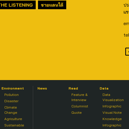
THE LISTENING
ชายแดนใต้
ปร
แข
em
te
Environment
News
Read
Data
Pollution
Feature &
Data
Interview
Visualization
Disaster
Columnist
Infographic
Climate
Change
Quote
Visual Note
Agriculture
Knowledge
Sustainable
Infographic