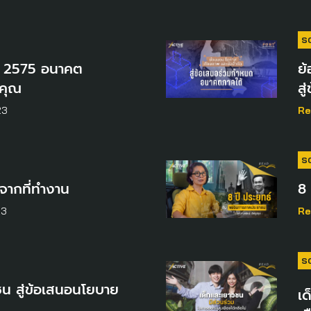
S
 2575 อนาคต
ย
อคุณ
ส
23
Re
S
จากที่ทำงาน
8
23
Re
S
ุมชน สู่ข้อเสนอนโยบาย
เ