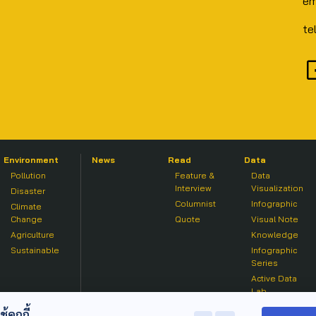
em
te
Environment
News
Read
Data
Pollution
Feature &
Data
Interview
Visualization
Disaster
Columnist
Infographic
Climate
Change
Quote
Visual Note
Agriculture
Knowledge
Sustainable
Infographic
Series
Active Data
Lab
คุกกี้