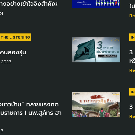
่างอย่างเข้าใจจึงสำคัญ
ไม
24
Re
THE LISTENING
I
คนสองรุ่น
3
หร
น 2023
Re
I
ียงชาวบ้าน” ทลายแรงกด
3 
บราชการ I นพ.สุภัทร ฮา
Re
23