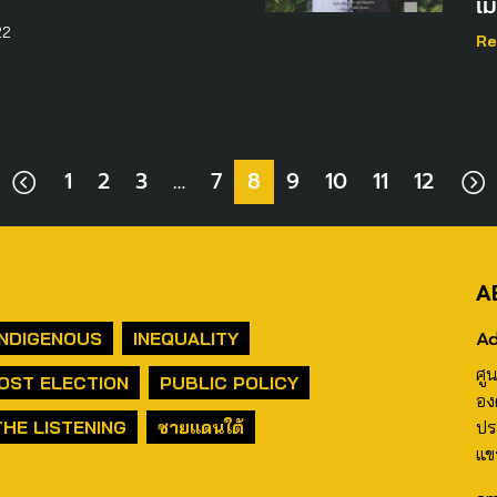
เม
22
Re
1
2
3
…
7
8
9
10
11
12
A
Ad
INDIGENOUS
INEQUALITY
ศู
OST ELECTION
PUBLIC POLICY
อง
THE LISTENING
ชายแดนใต้
ปร
แข