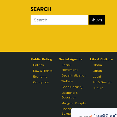
SEARCH
Public Policy
Social Agenda
Life & Culture
Politics
Social
Global
Movement
Law & Rights
Urban
Decentralization
Economy
Local
Welfare
Corruption
Art & Design
Food Security
Culture
Learning &
Education
Marginal People
Gender &
Sexuality
ไทยพีบีเอสใช้