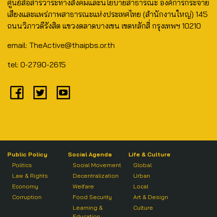
ศูนย์สื่อสารวาระทางสังคมและนโยบายสาธารณะ องค์การกระจาย
เสียงและแพร่ภาพสาธารณะแห่งประเทศไทย (สำนักงานใหญ่) 145
ถนนวิภาวดีรังสิต แขวงตลาดบางเขน เขตหลักสี่ กรุงเทพฯ 10210
email: TheActive@thaipbs.or.th
tel: 0-2790-2615
Public Policy
Social Agenda
Life & Culture
Politics
Social Movement
Global
Law & Rights
Decentralization
Urban
Economy
Welfare
Local
Corruption
Food Security
Art & Design
Learning &
Culture
Education