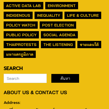
ACTIVE DATA LAB
ENVIRONMENT
INDIGENOUS
INEQUALITY
LIFE & CULTURE
POLICY WATCH
POST ELECTION
PUBLIC POLICY
SOCIAL AGENDA
THAIPROTESTS
THE LISTENING
ชายแดนใต้
มหานครภูมิภาค
SEARCH
ABOUT US & CONTACT US
Address: