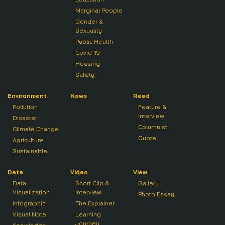
Marginal People
Gender &
Sexuality
Public Health
Covid-19
Housing
Safety
Environment
News
Read
Pollution
Feature &
Interview
Disaster
Columnist
Climate Change
Quote
Agriculture
Sustainable
Data
Video
View
Data
Short Clip &
Gallery
Visualization
Interview
Photo Essay
Infographic
The Explainer
Visual Note
Learning
Journey