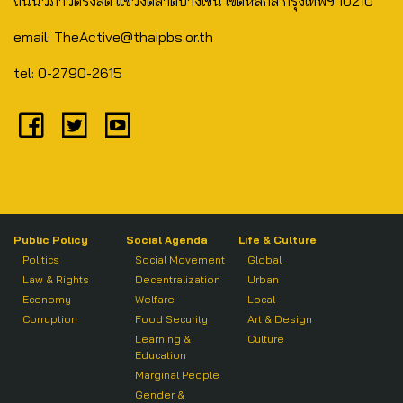
ถนนวิภาวดีรังสิต แขวงตลาดบางเขน เขตหลักสี่ กรุงเทพฯ 10210
email: TheActive@thaipbs.or.th
tel: 0-2790-2615
Public Policy
Social Agenda
Life & Culture
Politics
Social Movement
Global
Law & Rights
Decentralization
Urban
Economy
Welfare
Local
Corruption
Food Security
Art & Design
Learning &
Culture
Education
Marginal People
Gender &