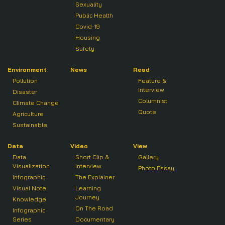
Sexuality
Public Health
Covid-19
Housing
Safety
Environment
News
Read
Pollution
Feature &
Interview
Disaster
Columnist
Climate Change
Quote
Agriculture
Sustainable
Data
Video
View
Data
Short Clip &
Gallery
Visualization
Interview
Photo Essay
Infographic
The Explainer
Visual Note
Learning
Journey
Knowledge
On The Road
Infographic
Series
Documentary