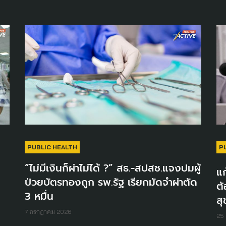
PUBLIC HEALTH
P
“ไม่มีเงินก็ผ่าไม่ได้ ?” สธ.-สปสช.แจงปมผู้
แก
ป่วยบัตรทองถูก รพ.รัฐ เรียกมัดจำผ่าตัด
ต้
3 หมื่น
สุ
7 กรกฎาคม 2026
25 