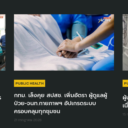
PUBLIC HEALTH
P
กทม. เล็งคุย สปสช. เพิ่มอัตรา ผู้ดูแลผู้
ร
ผู
ป่วย-จนท.กายภาพฯ อัปเกรดระบบ
เน
ครอบคลุมทุกชุมชน
15
21 กรกฎาคม 2026