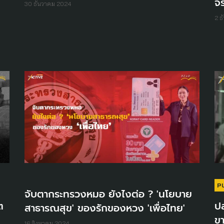
จ
30 ธันวาคม 2024
ด
2 ธ
P
จับตากระทรวงหมอ ยังไงต่อ ? 'นโยบาย
ต
ปล
สาธารณสุข' ของรักของหวง 'เพื่อไทย'
ข
16 สิงหาคม 2024