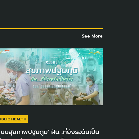
See More
UBLIC HEALTH
ะบบสุขภาพปฐมภูมิ' ฝัน...ที่ยังรอวันเป็น