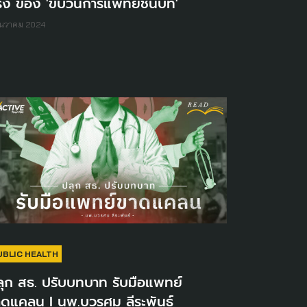
ริง ของ 'ขบวนการแพทย์ชนบท'
ันวาคม 2024
UBLIC HEALTH
ุก สธ. ปรับบทบาท รับมือแพทย์
าดแคลน I นพ.บวรศม ลีระพันธ์