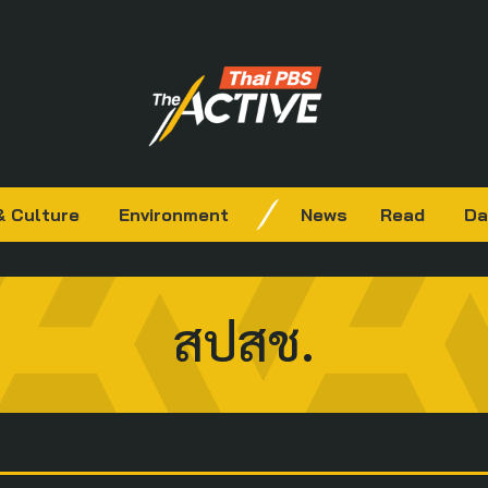
& Culture
Environment
News
Read
Da
สปสช.