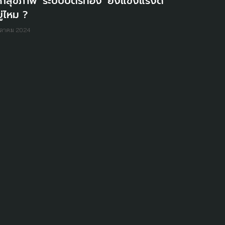
็กสุขภาพ 'ระบบบัตรทอง' ยังแข็งแรงดี
ู่ไหม ?
ุลาคม 2024