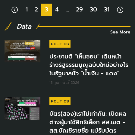
1
2
3
4
…
29
30
31
Data
See More
POLITICS
ประชามติ "เห็นชอบ" เดินหน้า
ร่างรัฐธรรมนูญฉบับใหม่อย่างไร
ในรัฐบาลขั้ว "น้ำเงิน - แดง"
13 กุมภาพันธ์ 2026
POLITICS
บัตร(สอง)เราไม่เท่ากัน: เปิดผล
ต่างผู้มาใช้สิทธิเลือก สส.เขต -
สส.บัญชีรายชื่อ แม้รับบัตร