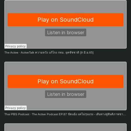
The Active
·
ActiveTalk ความหวัง แก้โกง กทม. ยุคชัชชาติ [9 มิ.ย.65]
Thai PBS Podcast
·
The Active Podcast EP.87 ขัดแย้ง แต่ไม่รุนแรง - เส้นทางสู่สันติภาพชายแดนใต้