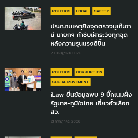
POLITICS
LOCAL
SAFETY
ประณามเหตุยิงจุดตรวจบูเก๊ะซา
มี นายกฯ กำชับเฝ้าระวังทุกจุด
หลังความรุนแรงถี่ขึ้น
23 กรกฎาคม 2026
POLITICS
CORRUPTION
SOCIAL MOVEMENT
iLaw ยื่นข้อมูลพบ 9 บิ๊กเนมฝั่ง
รัฐบาล-ภูมิใจไทย เอี่ยวฮั้วเลือก
สว.
21 กรกฎาคม 2026