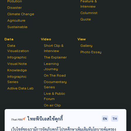
Pollution
Feature &
Interview
Disaster
Columnist
Climate Change
Quote
Agriculture
Sustainable
Data
Video
View
Data
Short Clip &
Gallery
Visualization
Interview
Photo Essay
Infographic
The Explainer
Visual Note
Learning
Journey
Knowledge
On The Road
Infographic
Series
Documentary
Series
Active Data Lab
Live & Public
Forum
On air Clip
Podcast
ไทยพีบีเอสใช้คุกกี้
EN
TH
The Active
เว็บไซต์ของเรามีการจัดเก็บคุกกี้ โปรดศึกษาเพิ่มเติมที่นโยบายคุ้มครอง
Active Talk