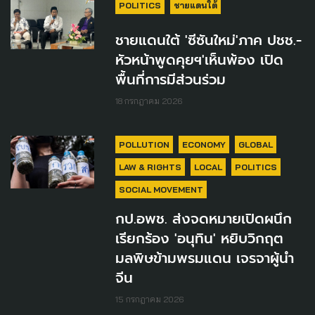
POLITICS
ชายแดนใต้
ชายแดนใต้ 'ซีซันใหม่'ภาค ปชช.-
หัวหน้าพูดคุยฯ'เห็นพ้อง เปิด
พื้นที่การมีส่วนร่วม
18 กรกฎาคม 2026
POLLUTION
ECONOMY
GLOBAL
LAW & RIGHTS
LOCAL
POLITICS
SOCIAL MOVEMENT
กป.อพช. ส่งจดหมายเปิดผนึก
เรียกร้อง 'อนุทิน' หยิบวิกฤต
มลพิษข้ามพรมแดน เจรจาผู้นำ
จีน
15 กรกฎาคม 2026