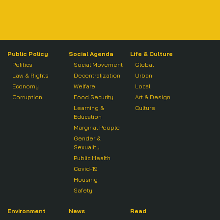
Public Policy
Social Agenda
Life & Culture
Politics
Social Movement
Global
Law & Rights
Decentralization
Urban
Economy
Welfare
Local
Corruption
Food Security
Art & Design
Learning &
Culture
Education
Marginal People
Gender &
Sexuality
Public Health
Covid-19
Housing
Safety
Environment
News
Read