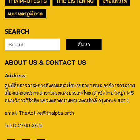
THAIPROTESTS
THE LISTENING
ชายแดนใต้
มหานครภูมิภาค
SEARCH
ABOUT US & CONTACT US
Address:
ศูนย์สื่อสารวาระทางสังคมและนโยบายสาธารณะ องค์การกระจาย
เสียงและแพร่ภาพสาธารณะแห่งประเทศไทย (สำนักงานใหญ่) 145
ถนนวิภาวดีรังสิต แขวงตลาดบางเขน เขตหลักสี่ กรุงเทพฯ 10210
email: TheActive@thaipbs.or.th
tel: 0-2790-2615