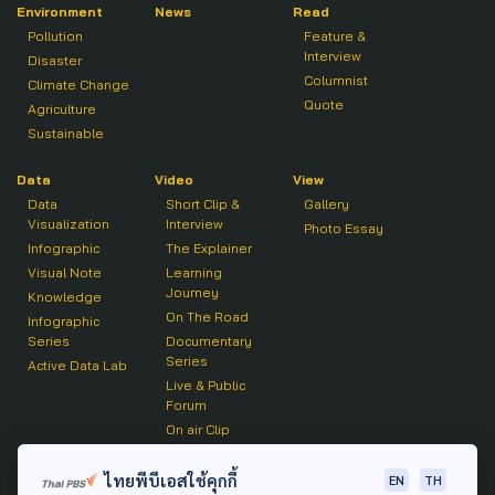
Environment
News
Read
Pollution
Feature &
Interview
Disaster
Columnist
Climate Change
Quote
Agriculture
Sustainable
Data
Video
View
Data
Short Clip &
Gallery
Visualization
Interview
Photo Essay
Infographic
The Explainer
Visual Note
Learning
Journey
Knowledge
On The Road
Infographic
Series
Documentary
Series
Active Data Lab
Live & Public
Forum
On air Clip
Podcast
ไทยพีบีเอสใช้คุกกี้
EN
TH