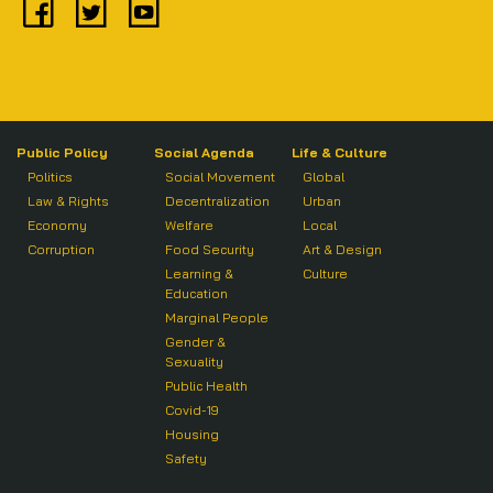
Public Policy
Social Agenda
Life & Culture
Politics
Social Movement
Global
Law & Rights
Decentralization
Urban
Economy
Welfare
Local
Corruption
Food Security
Art & Design
Learning &
Culture
Education
Marginal People
Gender &
Sexuality
Public Health
Covid-19
Housing
Safety