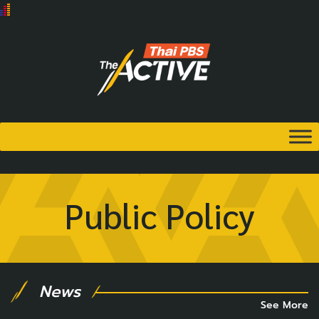
Public Policy
News
See More