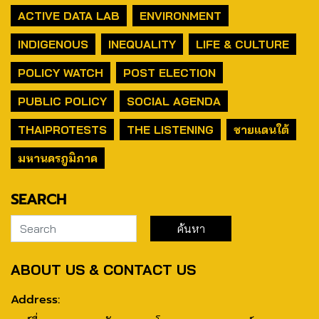
ACTIVE DATA LAB
ENVIRONMENT
INDIGENOUS
INEQUALITY
LIFE & CULTURE
POLICY WATCH
POST ELECTION
PUBLIC POLICY
SOCIAL AGENDA
THAIPROTESTS
THE LISTENING
ชายแดนใต้
มหานครภูมิภาค
SEARCH
ABOUT US & CONTACT US
Address: