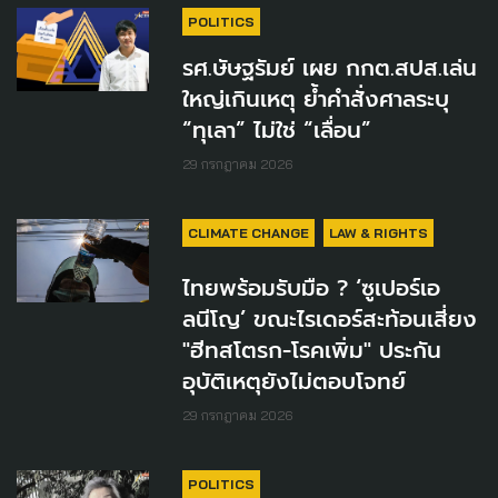
POLITICS
รศ.ษัษฐรัมย์ เผย กกต.สปส.เล่น
ใหญ่เกินเหตุ ย้ำคำสั่งศาลระบุ
“ทุเลา” ไม่ใช่ “เลื่อน”
29 กรกฎาคม 2026
CLIMATE CHANGE
LAW & RIGHTS
ไทยพร้อมรับมือ ? ‘ซูเปอร์เอ
ลนีโญ’ ขณะไรเดอร์สะท้อนเสี่ยง
"ฮีทสโตรก-โรคเพิ่ม" ประกัน
อุบัติเหตุยังไม่ตอบโจทย์
29 กรกฎาคม 2026
POLITICS