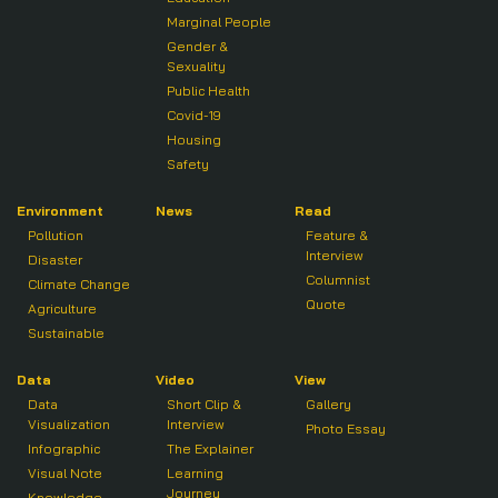
Marginal People
Gender &
Sexuality
Public Health
Covid-19
Housing
Safety
Environment
News
Read
Pollution
Feature &
Interview
Disaster
Columnist
Climate Change
Quote
Agriculture
Sustainable
Data
Video
View
Data
Short Clip &
Gallery
Visualization
Interview
Photo Essay
Infographic
The Explainer
Visual Note
Learning
Journey
Knowledge