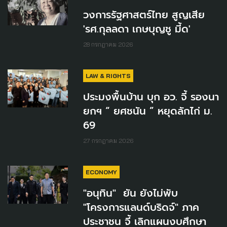
วงการรัฐศาสตร์ไทย สูญเสีย
'รศ.กุลลดา เกษบุญชู มี้ด'
28 กรกฎาคม 2026
LAW & RIGHTS
ประมงพื้นบ้าน บุก อว. จี้ รองนา
ยกฯ “ ยศชนัน ” หยุดลักไก่ ม.
69
27 กรกฎาคม 2026
ECONOMY
"อนุทิน" ยัน ยังไม่พับ
"โครงการแลนด์บริดจ์" ภาค
ประชาชน จี้ เลิกแผนงบศึกษา