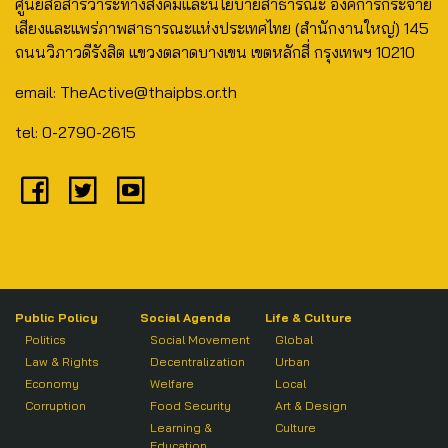
ศูนย์สื่อสารวาระทางสังคมและนโยบายสาธารณะ องค์การกระจาย
เสียงและแพร่ภาพสาธารณะแห่งประเทศไทย (สำนักงานใหญ่) 145
ถนนวิภาวดีรังสิต แขวงตลาดบางเขน เขตหลักสี่ กรุงเทพฯ 10210
email: TheActive@thaipbs.or.th
tel: 0-2790-2615
Public Policy
Social Agenda
Life & Culture
Politics
Social Movement
Global
Law & Rights
Decentralization
Urban
Economy
Welfare
Local
Corruption
Food Security
Art & Design
Learning &
Culture
Education