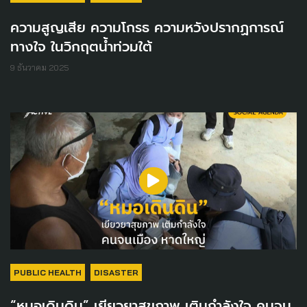
ความสูญเสีย ความโกรธ ความหวังปรากฏการณ์
ทางใจ ในวิกฤตน้ำท่วมใต้
9 ธันวาคม 2025
PUBLIC HEALTH
DISASTER
“หมอเดินดิน” เยียวยาสุขภาพ เติมกำลังใจ คนจน