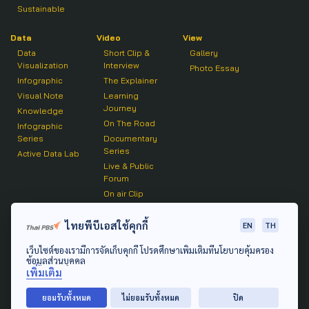
Sustainable
Data
Video
View
Data
Short Clip &
Gallery
Visualization
Interview
Photo Essay
Infographic
The Explainer
Visual Note
Learning
Journey
Knowledge
On The Road
Infographic
Series
Documentary
Series
Active Data Lab
Live & Public
Forum
On air Clip
Podcast
ไทยพีบีเอสใช้คุกกี้
EN
TH
The Active
เว็บไซต์ของเรามีการจัดเก็บคุกกี้ โปรดศึกษาเพิ่มเติมที่นโยบายคุ้มครอง
Active Talk
ข้อมูลส่วนบุคคล
เพิ่มเติม
© 2020 องค์การกระจายเสียงและแพร่ภาพสาธารณะแห่ง
ยอมรับทั้งหมด
ไม่ยอมรับทั้งหมด
ปิด