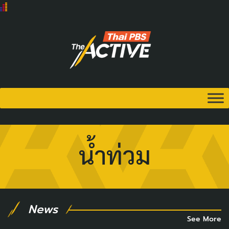
น้ำท่วม
News
See More