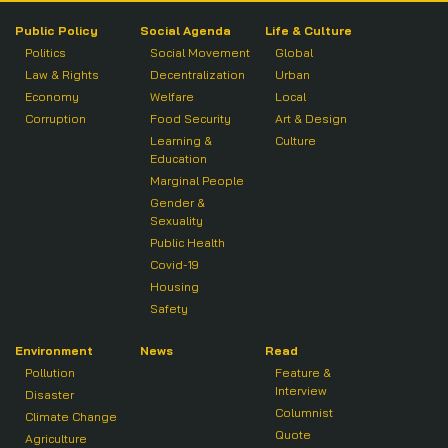
Public Policy
Social Agenda
Life & Culture
Politics
Social Movement
Global
Law & Rights
Decentralization
Urban
Economy
Welfare
Local
Corruption
Food Security
Art & Design
Learning &
Culture
Education
Marginal People
Gender &
Sexuality
Public Health
Covid-19
Housing
Safety
Environment
News
Read
Pollution
Feature &
Interview
Disaster
Columnist
Climate Change
Quote
Agriculture