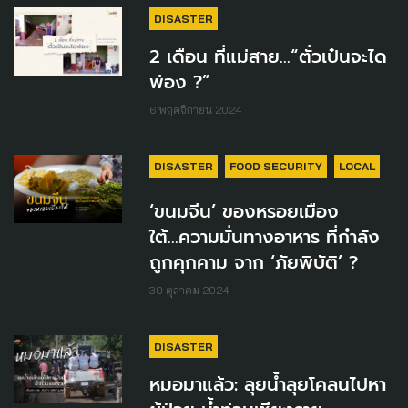
DISASTER
2 เดือน ที่แม่สาย...“ตั๋วเป๋นจะได
พ่อง ?”
6 พฤศจิกายน 2024
DISASTER
FOOD SECURITY
LOCAL
‘ขนมจีน’ ของหรอยเมือง
ใต้...ความมั่นทางอาหาร ที่กำลัง
ถูกคุกคาม จาก ‘ภัยพิบัติ’ ?
30 ตุลาคม 2024
DISASTER
หมอมาแล้ว: ลุยน้ำลุยโคลนไปหา