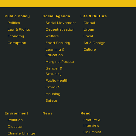
Public Policy
Social Agenda
Life & Culture
Politics
Social Movement
Global
Law & Rights
Decentralization
Urban
Economy
Welfare
Local
Corruption
Food Security
Art & Design
Learning &
Culture
Education
Marginal People
Gender &
Sexuality
Public Health
Covid-19
Housing
Safety
Environment
News
Read
Pollution
Feature &
Interview
Disaster
Columnist
Climate Change