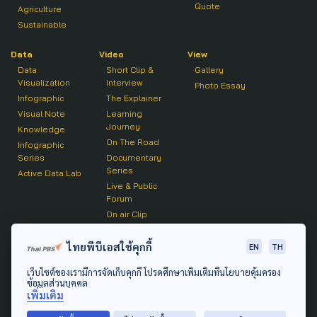
Quote
Agriculture
Sustainable
Data
Video
View
Data
Short Clip &
Gallery
Visualization
Interview
Photo Essay
Infographic
The Explainer
Visual Note
Learning
Journey
Knowledge
On The Road
Infographic
Series
Documentary
Series
Active Data Lab
Live & Public
Forum
On air Clip
Podcast
ไทยพีบีเอสใช้คุกกี้
EN
TH
The Active
เว็บไซต์ของเรามีการจัดเก็บคุกกี้ โปรดศึกษาเพิ่มเติมที่นโยบายคุ้มครอง
Active Talk
ข้อมูลส่วนบุคคล
เพิ่มเติม