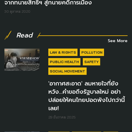
จากทนายสิทธิฯ สู่ทนายคดีการเมือง
30 ตุลาคม 2020
Read
See More
LAW & RIGHTS
POLLUTION
PUBLIC HEALTH
SAFETY
SOCIAL MOVEMENT
'อากาศสะอาด' ลมหายใจที่ยัง
หวัง…คำขอถึงรัฐบาลใหม่ อย่า
ปล่อยให้คนไทยปอดพังไปกว่านี้
เลย!
29 ธันวาคม 2025