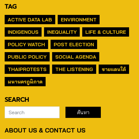
TAG
ACTIVE DATA LAB
ENVIRONMENT
INDIGENOUS
INEQUALITY
LIFE & CULTURE
POLICY WATCH
POST ELECTION
PUBLIC POLICY
SOCIAL AGENDA
THAIPROTESTS
THE LISTENING
ชายแดนใต้
มหานครภูมิภาค
SEARCH
ABOUT US & CONTACT US