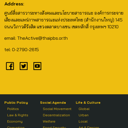
Address:
ศูนย์สื่อสารวาระทางสังคมและนโยบายสาธารณะ องค์การกระจาย
เสียงและแพร่ภาพสาธารณะแห่งประเทศไทย (สำนักงานใหญ่) 145
ถนนวิภาวดีรังสิต แขวงตลาดบางเขน เขตหลักสี่ กรุงเทพฯ 10210
email: TheActive@thaipbs.or.th
tel: 0-2790-2615
Public Policy
Social Agenda
Life & Culture
Politics
Social Movement
Global
Law & Rights
Decentralization
Urban
Economy
Welfare
Local
Corruption
Food Security
Art & Design