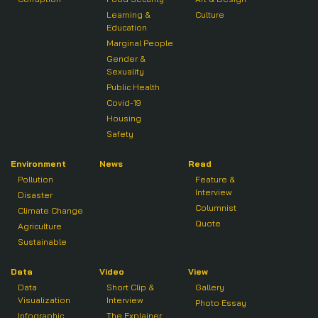
Learning &
Culture
Education
Marginal People
Gender &
Sexuality
Public Health
Covid-19
Housing
Safety
Environment
News
Read
Pollution
Feature &
Interview
Disaster
Columnist
Climate Change
Quote
Agriculture
Sustainable
Data
Video
View
Data
Short Clip &
Gallery
Visualization
Interview
Photo Essay
Infographic
The Explainer