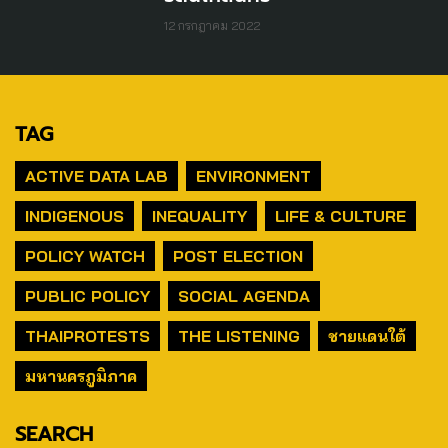
12 กรกฎาคม 2022
TAG
ACTIVE DATA LAB
ENVIRONMENT
INDIGENOUS
INEQUALITY
LIFE & CULTURE
POLICY WATCH
POST ELECTION
PUBLIC POLICY
SOCIAL AGENDA
THAIPROTESTS
THE LISTENING
ชายแดนใต้
มหานครภูมิภาค
SEARCH