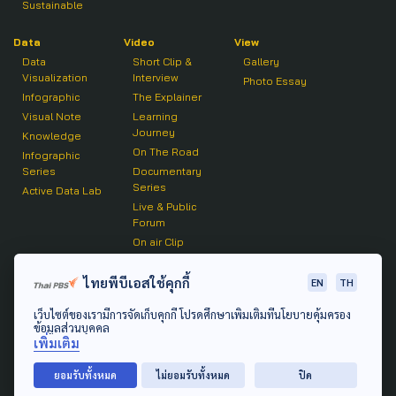
Sustainable
Data
Video
View
Data
Short Clip &
Gallery
Visualization
Interview
Photo Essay
Infographic
The Explainer
Visual Note
Learning
Journey
Knowledge
On The Road
Infographic
Series
Documentary
Series
Active Data Lab
Live & Public
Forum
On air Clip
Podcast
ไทยพีบีเอสใช้คุกกี้
EN
TH
The Active
เว็บไซต์ของเรามีการจัดเก็บคุกกี้ โปรดศึกษาเพิ่มเติมที่นโยบายคุ้มครอง
Active Talk
ข้อมูลส่วนบุคคล
เพิ่มเติม
© 2020 องค์การกระจายเสียงและแพร่ภาพสาธารณะแห่ง
ยอมรับทั้งหมด
ไม่ยอมรับทั้งหมด
ปิด
ประเทศไทย