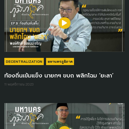
DECENTRALIZATION
มหานครภูมิภาค
ท้องถิ่นเข้มแข็ง นายกฯ ขบถ พลิกโฉม ‘ยะลา’
11 พฤศจิกายน 2023