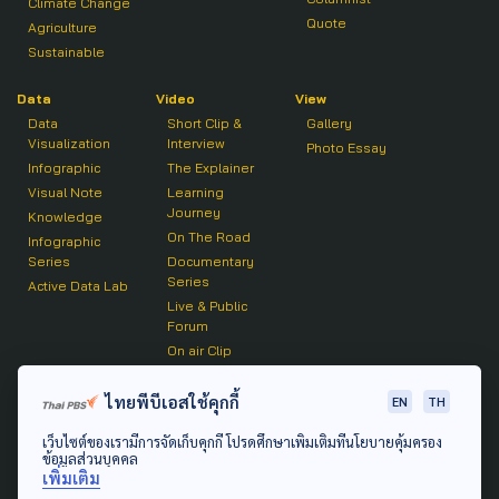
Climate Change
Quote
Agriculture
Sustainable
Data
Video
View
Data
Short Clip &
Gallery
Visualization
Interview
Photo Essay
Infographic
The Explainer
Visual Note
Learning
Journey
Knowledge
On The Road
Infographic
Series
Documentary
Series
Active Data Lab
Live & Public
Forum
On air Clip
Podcast
ไทยพีบีเอสใช้คุกกี้
EN
TH
The Active
เว็บไซต์ของเรามีการจัดเก็บคุกกี้ โปรดศึกษาเพิ่มเติมที่นโยบายคุ้มครอง
Active Talk
ข้อมูลส่วนบุคคล
เพิ่มเติม