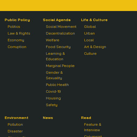
Public Policy
Social Agenda
Life & Culture
Politics
Social Movement
Global
Law & Rights
Decentralization
Urban
Economy
Welfare
Local
Corruption
Food Security
Art & Design
Learning &
Culture
Education
Marginal People
Gender &
Sexuality
Public Health
Covid-19
Housing
Safety
Environment
News
Read
Pollution
Feature &
Interview
Disaster
Columnist