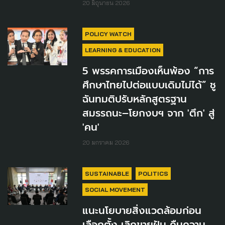
20 มิถุนายน 2026
POLICY WATCH
LEARNING & EDUCATION
5 พรรคการเมืองเห็นพ้อง “การ
ศึกษาไทยไปต่อแบบเดิมไม่ได้” ชู
ฉันทมติปรับหลักสูตรฐาน
สมรรถนะ–โยกงบฯ จาก 'ตึก' สู่
'คน'
20 มกราคม 2026
SUSTAINABLE
POLITICS
SOCIAL MOVEMENT
แนะนโยบายสิ่งแวดล้อมก่อน
เลือกตั้ง เลิกขายฝัน คืนความ