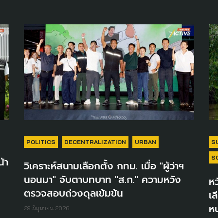
POLITICS
DECENTRALIZATION
URBAN
S
S
น้า
วิเคราะห์สนามเลือกตั้ง กทม. เมื่อ "ผู้ว่าฯ
นอนมา" จับตาบทบาท "ส.ก." ความหวัง
ห
ตรวจสอบถ่วงดุลเข้มข้น
เ
ห
29 มิถุนายน 2026