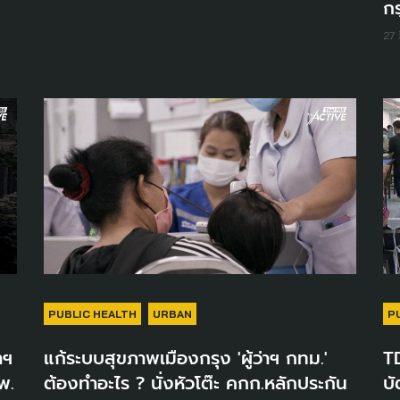
ก
27 
PUBLIC HEALTH
URBAN
P
าฯ
แก้ระบบสุขภาพเมืองกรุง 'ผู้ว่าฯ กทม.'
T
พ.
ต้องทำอะไร ? นั่งหัวโต๊ะ คกก.หลักประกัน
บั