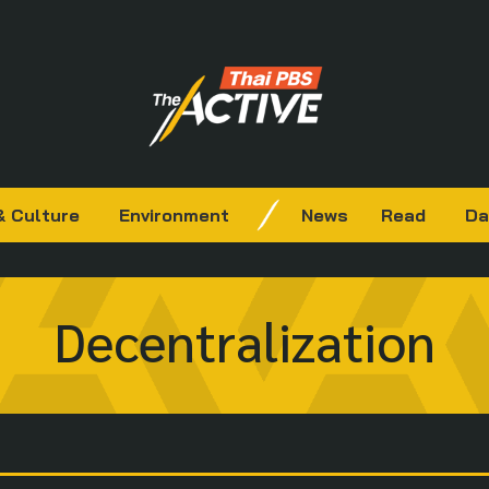
& Culture
Environment
News
Read
Da
Decentralization