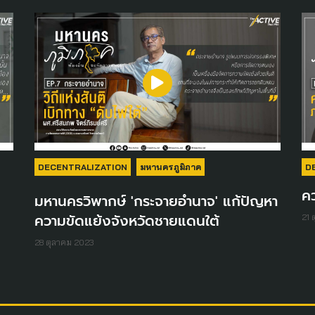
DECENTRALIZATION
มหานครภูมิภาค
D
คว
มหานครวิพากษ์ 'กระจายอำนาจ' แก้ปัญหา
ความขัดแย้งจังหวัดชายแดนใต้
21 
28 ตุลาคม 2023