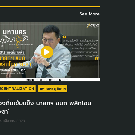
See More
ECENTRALIZATION
มหานครภูมิภาค
องถิ่นเข้มแข็ง นายกฯ ขบถ พลิกโฉม
ะลา’
พฤศจิกายน 2023