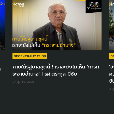
DECENTRALIZATION
D
ภายใต้รัฐบาลชุดนี้ ! เราจะยังไม่เห็น 'การก
'จ
ก
ระจายอำนาจ' I รศ.ตระกูล มีชัย
ค
จั
27 ตุลาคม 2023
3 ต