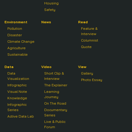
Housing
Safety
Environment
News
Read
Pollution
Feature &
Interview
Disaster
Columnist
Climate Change
Quote
Agriculture
Sustainable
Data
Video
View
Data
Short Clip &
Gallery
Visualization
Interview
Photo Essay
Infographic
The Explainer
Visual Note
Learning
Journey
Knowledge
On The Road
Infographic
Series
Documentary
Series
Active Data Lab
Live & Public
Forum