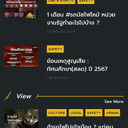
LAW & RIGHTS
SAFETY
1 เดือน #รถบัสไฟไหม้ หน่วย
งานรัฐทำอะไรไปบ้าง ?
1 พฤศจิกายน 2024
SAFETY
ย้อนเหตุสูญเสีย :
ทัศนศึกษา(สลด) ปี 2567
1 ตุลาคม 2024
View
See More
CULTURE
LOCAL
SAFETY
URBAN
ถ้ารถไฟไม่เข้าเมือง ? แต่คน